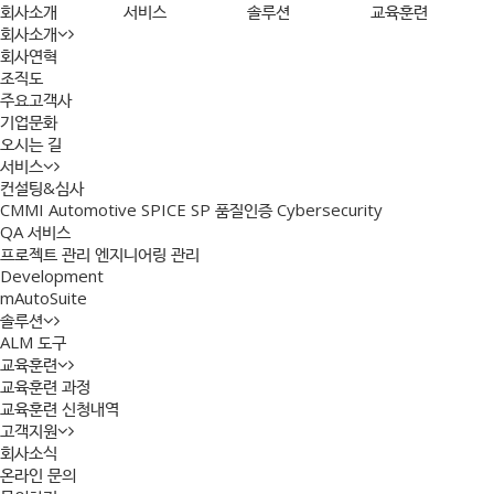
회사소개
서비스
솔루션
교육훈련
회사소개
회사연혁
조직도
주요고객사
기업문화
오시는 길
서비스
컨설팅&심사
CMMI
Automotive SPICE
SP 품질인증
Cybersecurity
QA 서비스
프로젝트 관리
엔지니어링 관리
Development
mAutoSuite
솔루션
ALM 도구
교육훈련
교육훈련 과정
교육훈련 신청내역
고객지원
회사소식
온라인 문의