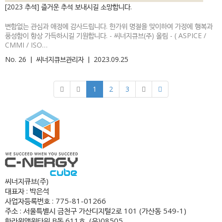
[2023 추석] 즐거운 추석 보내시길 소망합니다.
변함없는 관심과 애정에 감사드립니다. 한가위 명절을 맞이하여 가정에 행복과
풍성함이 항상 가득하시길 기원합니다. - 씨너지큐브(주) 올림 - ( ASPICE /
CMMI / ISO…
No. 26
ㅣ
씨너지큐브관리자
ㅣ
2023.09.25
1
2
3
씨너지큐브(주)
대표자 : 박은석
사업자등록번호 : 775-81-01266
주소 : 서울특별시 금천구 가산디지털2로 101 (가산동 549-1)
한라원앤원타워 B동 611호, (우)08505