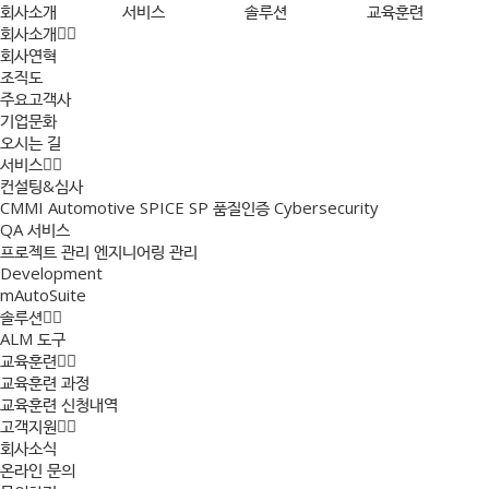
회사소개
서비스
솔루션
교육훈련
회사소개
회사연혁
조직도
주요고객사
기업문화
오시는 길
서비스
컨설팅&심사
CMMI
Automotive SPICE
SP 품질인증
Cybersecurity
QA 서비스
프로젝트 관리
엔지니어링 관리
Development
mAutoSuite
솔루션
ALM 도구
교육훈련
교육훈련 과정
교육훈련 신청내역
고객지원
회사소식
온라인 문의