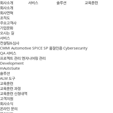
회사소개
서비스
솔루션
교육훈련
회사소개
회사연혁
조직도
주요고객사
기업문화
오시는 길
서비스
컨설팅&심사
CMMI
Automotive SPICE
SP 품질인증
Cybersecurity
QA 서비스
프로젝트 관리
엔지니어링 관리
Development
mAutoSuite
솔루션
ALM 도구
교육훈련
교육훈련 과정
교육훈련 신청내역
고객지원
회사소식
온라인 문의