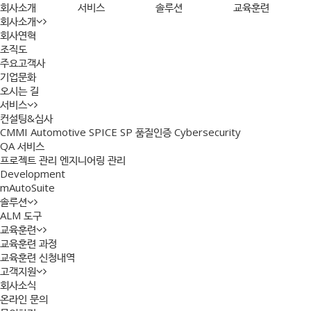
회사소개
서비스
솔루션
교육훈련
회사소개
회사연혁
조직도
주요고객사
기업문화
오시는 길
서비스
컨설팅&심사
CMMI
Automotive SPICE
SP 품질인증
Cybersecurity
QA 서비스
프로젝트 관리
엔지니어링 관리
Development
mAutoSuite
솔루션
ALM 도구
교육훈련
교육훈련 과정
교육훈련 신청내역
고객지원
회사소식
온라인 문의