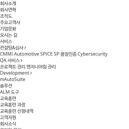
회사소개
회사연혁
조직도
주요고객사
기업문화
오시는 길
서비스
컨설팅&심사
CMMI
Automotive SPICE
SP 품질인증
Cybersecurity
QA 서비스
프로젝트 관리
엔지니어링 관리
Development
mAutoSuite
솔루션
ALM 도구
교육훈련
교육훈련 과정
교육훈련 신청내역
고객지원
회사소식