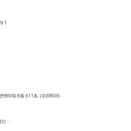
y )
원타워 B동 611호, (우)08505
ED.