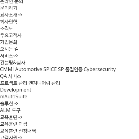
온라인 문의
문의하기
회사소개
회사연혁
조직도
주요고객사
기업문화
오시는 길
서비스
컨설팅&심사
CMMI
Automotive SPICE
SP 품질인증
Cybersecurity
QA 서비스
프로젝트 관리
엔지니어링 관리
Development
mAutoSuite
솔루션
ALM 도구
교육훈련
교육훈련 과정
교육훈련 신청내역
고객지원