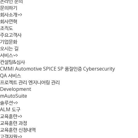
온라인 문의
문의하기
회사소개
회사연혁
조직도
주요고객사
기업문화
오시는 길
서비스
컨설팅&심사
CMMI
Automotive SPICE
SP 품질인증
Cybersecurity
QA 서비스
프로젝트 관리
엔지니어링 관리
Development
mAutoSuite
솔루션
ALM 도구
교육훈련
교육훈련 과정
교육훈련 신청내역
고객지원