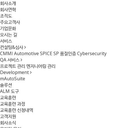
회사소개
회사연혁
조직도
주요고객사
기업문화
오시는 길
서비스
컨설팅&심사
CMMI
Automotive SPICE
SP 품질인증
Cybersecurity
QA 서비스
프로젝트 관리
엔지니어링 관리
Development
mAutoSuite
솔루션
ALM 도구
교육훈련
교육훈련 과정
교육훈련 신청내역
고객지원
회사소식