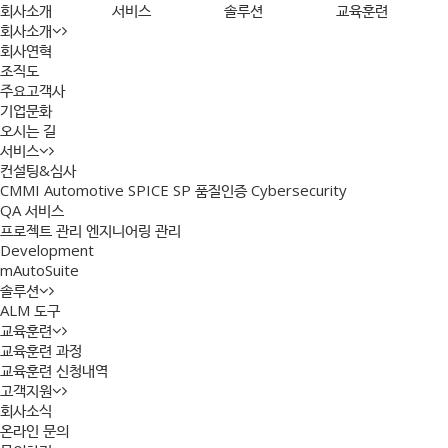
회사소개
서비스
솔루션
교육훈련
회사소개
회사연혁
조직도
주요고객사
기업문화
오시는 길
서비스
컨설팅&심사
CMMI
Automotive SPICE
SP 품질인증
Cybersecurity
QA 서비스
프로젝트 관리
엔지니어링 관리
Development
mAutoSuite
솔루션
ALM 도구
교육훈련
교육훈련 과정
교육훈련 신청내역
고객지원
회사소식
온라인 문의