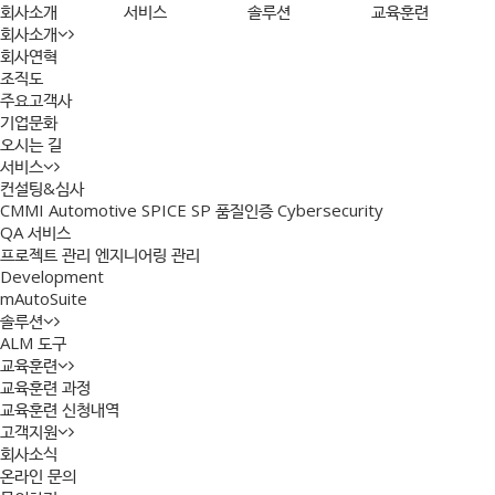
회사소개
서비스
솔루션
교육훈련
회사소개
회사연혁
조직도
주요고객사
기업문화
오시는 길
서비스
컨설팅&심사
CMMI
Automotive SPICE
SP 품질인증
Cybersecurity
QA 서비스
프로젝트 관리
엔지니어링 관리
Development
mAutoSuite
솔루션
ALM 도구
교육훈련
교육훈련 과정
교육훈련 신청내역
고객지원
회사소식
온라인 문의