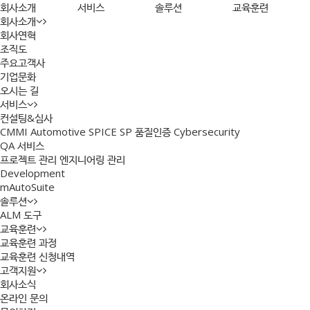
회사소개
서비스
솔루션
교육훈련
회사소개
회사연혁
조직도
주요고객사
기업문화
오시는 길
서비스
컨설팅&심사
CMMI
Automotive SPICE
SP 품질인증
Cybersecurity
QA 서비스
프로젝트 관리
엔지니어링 관리
Development
mAutoSuite
솔루션
ALM 도구
교육훈련
교육훈련 과정
교육훈련 신청내역
고객지원
회사소식
온라인 문의